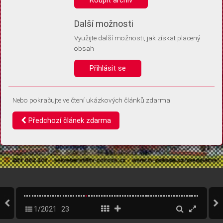
Díky němu příště poznáme, že se jedná o stejné zařízení, a
budeme tak moci přesněji vyhodnotit návštěvnost.
Identifikátor je zcela anonymní.
Další možnosti
Využijte další možnosti, jak získat placený
Vaše souhlasy a odmítnutí si ukládáme do vašeho zařízení, abychom se
obsah
vás už příště znovu neptali. Můžete je kdykoli později upravit ve Správě
cookies
Přihlásit se
Souhlasím
Odmítám
Nebo pokračujte ve čtení ukázkových článků zdarma
Předchozí článek zdarma
1/2021
23