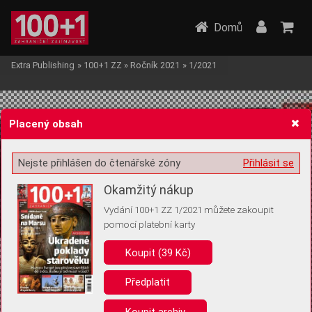
Domů
Extra Publishing
»
100+1 ZZ
»
Ročník 2021
»
1/2021
Placený obsah
Nejste přihlášen do čtenářské zóny
Přihlásit se
Žádost o souhlas s ukládáním volitelných informací
Okamžitý nákup
Vydání 100+1 ZZ 1/2021 můžete zakoupit
pomocí platební karty
Koupit (39 Kč)
Pro základní fungování webu nepotřebujeme ukládat žádné informace
(tzv. cookies apod.). Rádi bychom vás ale požádali o souhlas s
uložením volitelných informací:
Předplatit
Anonymní unikátní ID
Koupit archiv