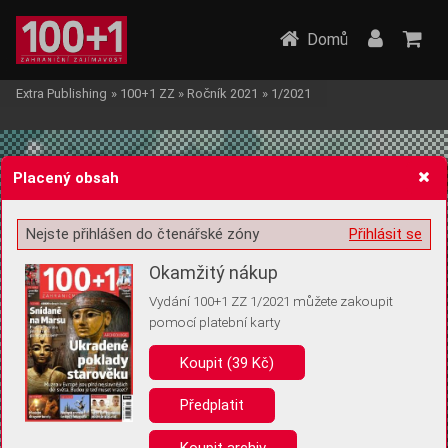
Domů
Extra Publishing
»
100+1 ZZ
»
Ročník 2021
»
1/2021
Placený obsah
Nejste přihlášen do čtenářské zóny
Přihlásit se
Žádost o souhlas s ukládáním volitelných informací
Okamžitý nákup
Vydání 100+1 ZZ 1/2021 můžete zakoupit
pomocí platební karty
Koupit (39 Kč)
Pro základní fungování webu nepotřebujeme ukládat žádné informace
(tzv. cookies apod.). Rádi bychom vás ale požádali o souhlas s
uložením volitelných informací:
Předplatit
Anonymní unikátní ID
Koupit archiv