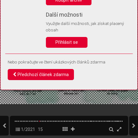
Díky němu příště poznáme, že se jedná o stejné zařízení, a
budeme tak moci přesněji vyhodnotit návštěvnost.
Identifikátor je zcela anonymní.
Další možnosti
Využijte další možnosti, jak získat placený
Vaše souhlasy a odmítnutí si ukládáme do vašeho zařízení, abychom se
obsah
vás už příště znovu neptali. Můžete je kdykoli později upravit ve Správě
cookies
Přihlásit se
Souhlasím
Odmítám
Nebo pokračujte ve čtení ukázkových článků zdarma
Předchozí článek zdarma
1/2021
15