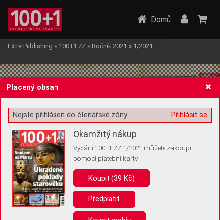
Domů
Extra Publishing
»
100+1 ZZ
»
Ročník 2021
»
1/2021
Placený obsah
Nejste přihlášen do čtenářské zóny
Přihlásit se
Žádost o souhlas s ukládáním volitelných informací
Okamžitý nákup
Vydání 100+1 ZZ 1/2021 můžete zakoupit
pomocí platební karty
Koupit (39 Kč)
Pro základní fungování webu nepotřebujeme ukládat žádné informace
(tzv. cookies apod.). Rádi bychom vás ale požádali o souhlas s
uložením volitelných informací:
Předplatit
Anonymní unikátní ID
Koupit archiv