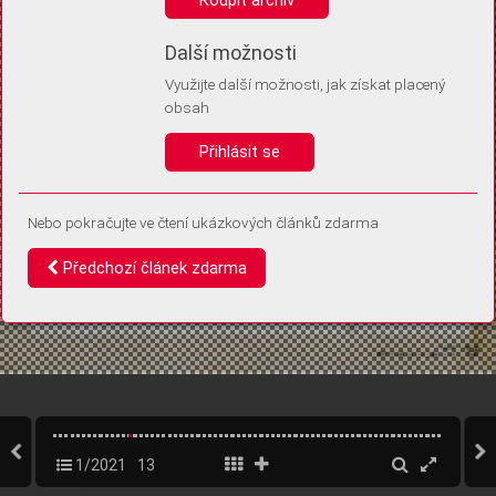
Díky němu příště poznáme, že se jedná o stejné zařízení, a
budeme tak moci přesněji vyhodnotit návštěvnost.
Identifikátor je zcela anonymní.
Další možnosti
Využijte další možnosti, jak získat placený
Vaše souhlasy a odmítnutí si ukládáme do vašeho zařízení, abychom se
obsah
vás už příště znovu neptali. Můžete je kdykoli později upravit ve Správě
cookies
Přihlásit se
Souhlasím
Odmítám
Nebo pokračujte ve čtení ukázkových článků zdarma
Předchozí článek zdarma
1/2021
13