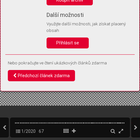
Díky němu příště poznáme, že se jedná o stejné zařízení, a
budeme tak moci přesněji vyhodnotit návštěvnost.
Identifikátor je zcela anonymní.
Další možnosti
Využijte další možnosti, jak získat placený
Vaše souhlasy a odmítnutí si ukládáme do vašeho zařízení, abychom se
obsah
vás už příště znovu neptali. Můžete je kdykoli později upravit ve Správě
cookies
Přihlásit se
Souhlasím
Odmítám
Nebo pokračujte ve čtení ukázkových článků zdarma
Předchozí článek zdarma
1/2020
67