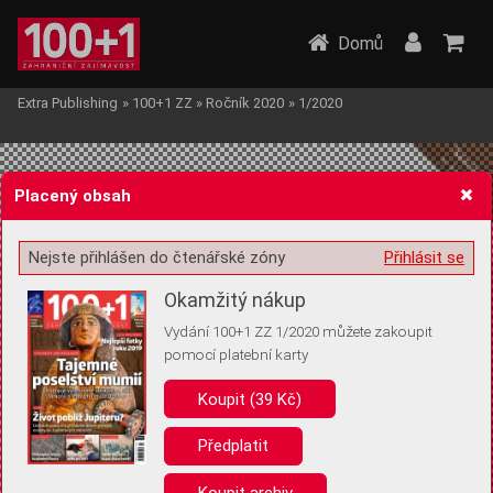
Domů
Extra Publishing
»
100+1 ZZ
»
Ročník 2020
»
1/2020
Placený obsah
Nejste přihlášen do čtenářské zóny
Přihlásit se
Žádost o souhlas s ukládáním volitelných informací
Okamžitý nákup
Vydání 100+1 ZZ 1/2020 můžete zakoupit
pomocí platební karty
Koupit (39 Kč)
Pro základní fungování webu nepotřebujeme ukládat žádné informace
(tzv. cookies apod.). Rádi bychom vás ale požádali o souhlas s
uložením volitelných informací:
Předplatit
Anonymní unikátní ID
Koupit archiv