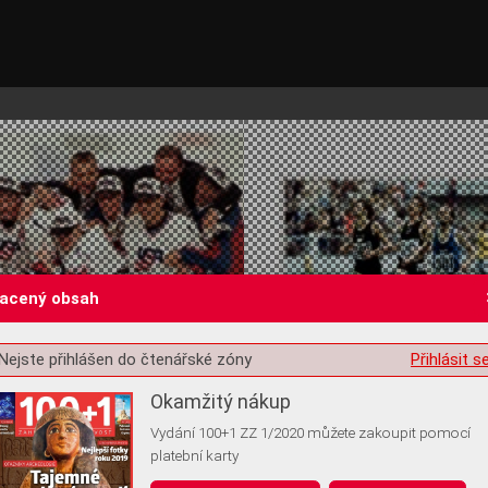
lacený obsah
Nejste přihlášen do čtenářské zóny
Přihlásit s
st o souhlas s ukládáním volitelných informací
Okamžitý nákup
Vydání 100+1 ZZ 1/2020 můžete zakoupit pomocí
platební karty