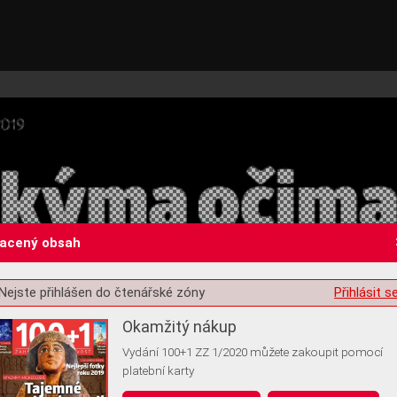
lacený obsah
Nejste přihlášen do čtenářské zóny
Přihlásit s
st o souhlas s ukládáním volitelných informací
Okamžitý nákup
Vydání 100+1 ZZ 1/2020 můžete zakoupit pomocí
platební karty