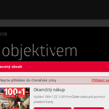
lacený obsah
Nejste přihlášen do čtenářské zóny
Přihlásit s
st o souhlas s ukládáním volitelných informací
Okamžitý nákup
Vydání 100+1 ZZ 1/2019 můžete zakoupit pomocí
platební karty