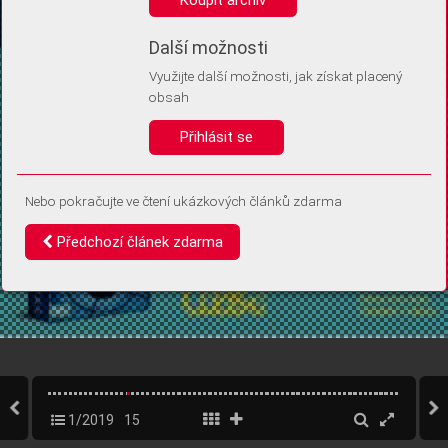
Díky němu příště poznáme, že se jedná o stejné zařízení, a
budeme tak moci přesněji vyhodnotit návštěvnost.
Identifikátor je zcela anonymní.
Další možnosti
Využijte další možnosti, jak získat placený
Vaše souhlasy a odmítnutí si ukládáme do vašeho zařízení, abychom se
obsah
vás už příště znovu neptali. Můžete je kdykoli později upravit ve Správě
cookies
Přihlásit se
Souhlasím
Odmítám
Nebo pokračujte ve čtení ukázkových článků zdarma
Předchozí článek zdarma
1/2019
15