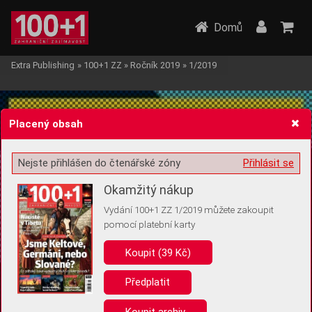
Domů
Extra Publishing
»
100+1 ZZ
»
Ročník 2019
»
1/2019
Placený obsah
Nejste přihlášen do čtenářské zóny
Přihlásit se
Žádost o souhlas s ukládáním volitelných informací
Okamžitý nákup
Vydání 100+1 ZZ 1/2019 můžete zakoupit
pomocí platební karty
Koupit (39 Kč)
Pro základní fungování webu nepotřebujeme ukládat žádné informace
(tzv. cookies apod.). Rádi bychom vás ale požádali o souhlas s
uložením volitelných informací:
Předplatit
Anonymní unikátní ID
Koupit archiv