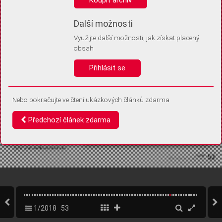
Díky němu příště poznáme, že se jedná o stejné zařízení, a
budeme tak moci přesněji vyhodnotit návštěvnost.
Identifikátor je zcela anonymní.
Další možnosti
Využijte další možnosti, jak získat placený
Vaše souhlasy a odmítnutí si ukládáme do vašeho zařízení, abychom se
obsah
vás už příště znovu neptali. Můžete je kdykoli později upravit ve Správě
cookies
Přihlásit se
Souhlasím
Odmítám
Nebo pokračujte ve čtení ukázkových článků zdarma
Předchozí článek zdarma
1/2018
53