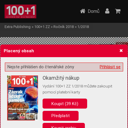
Domů
Extra Publishing
»
100+1 ZZ
»
Ročník 2018
»
1/2018
Placený obsah
Nejste přihlášen do čtenářské zóny
Přihlásit se
Žádost o souhlas s ukládáním volitelných informací
Okamžitý nákup
Vydání 100+1 ZZ 1/2018 můžete zakoupit
pomocí platební karty
Koupit (39 Kč)
Pro základní fungování webu nepotřebujeme ukládat žádné informace
(tzv. cookies apod.). Rádi bychom vás ale požádali o souhlas s
uložením volitelných informací:
Předplatit
Anonymní unikátní ID
Koupit archiv