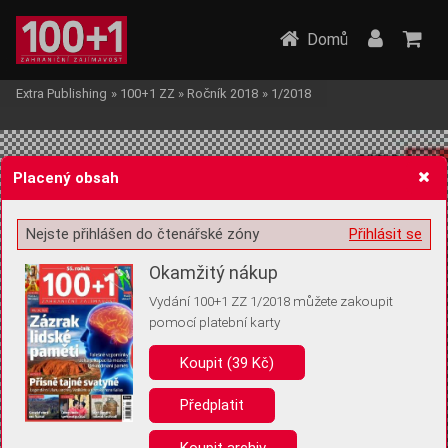
Domů
Extra Publishing
»
100+1 ZZ
»
Ročník 2018
»
1/2018
Placený obsah
Nejste přihlášen do čtenářské zóny
Přihlásit se
Žádost o souhlas s ukládáním volitelných informací
Okamžitý nákup
Vydání 100+1 ZZ 1/2018 můžete zakoupit
pomocí platební karty
Koupit (39 Kč)
Pro základní fungování webu nepotřebujeme ukládat žádné informace
(tzv. cookies apod.). Rádi bychom vás ale požádali o souhlas s
uložením volitelných informací:
Předplatit
Anonymní unikátní ID
Koupit archiv