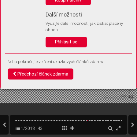
Díky němu příště poznáme, že se jedná o stejné zařízení, a
budeme tak moci přesněji vyhodnotit návštěvnost.
Identifikátor je zcela anonymní.
Další možnosti
Využijte další možnosti, jak získat placený
Vaše souhlasy a odmítnutí si ukládáme do vašeho zařízení, abychom se
obsah
vás už příště znovu neptali. Můžete je kdykoli později upravit ve Správě
cookies
Přihlásit se
Souhlasím
Odmítám
Nebo pokračujte ve čtení ukázkových článků zdarma
Předchozí článek zdarma
1/2018
43