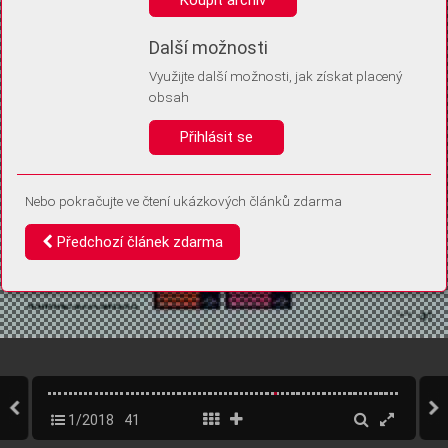
Díky němu příště poznáme, že se jedná o stejné zařízení, a
budeme tak moci přesněji vyhodnotit návštěvnost.
Identifikátor je zcela anonymní.
Další možnosti
Využijte další možnosti, jak získat placený
Vaše souhlasy a odmítnutí si ukládáme do vašeho zařízení, abychom se
obsah
vás už příště znovu neptali. Můžete je kdykoli později upravit ve Správě
cookies
Přihlásit se
Souhlasím
Odmítám
Nebo pokračujte ve čtení ukázkových článků zdarma
Předchozí článek zdarma
1/2018
41