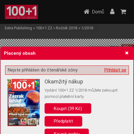
Domů
Extra Publishing
»
100+1 ZZ
»
Ročník 2018
»
1/2018
Placený obsah
Nejste přihlášen do čtenářské zóny
Přihlásit se
Žádost o souhlas s ukládáním volitelných informací
Okamžitý nákup
Vydání 100+1 ZZ 1/2018 můžete zakoupit
pomocí platební karty
Koupit (39 Kč)
Pro základní fungování webu nepotřebujeme ukládat žádné informace
(tzv. cookies apod.). Rádi bychom vás ale požádali o souhlas s
uložením volitelných informací:
Předplatit
Anonymní unikátní ID
Koupit archiv