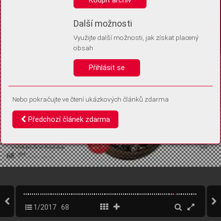
Díky němu příště poznáme, že se jedná o stejné zařízení, a
budeme tak moci přesněji vyhodnotit návštěvnost.
Identifikátor je zcela anonymní.
Další možnosti
Využijte další možnosti, jak získat placený
Vaše souhlasy a odmítnutí si ukládáme do vašeho zařízení, abychom se
obsah
vás už příště znovu neptali. Můžete je kdykoli později upravit ve Správě
cookies
Přihlásit se
Souhlasím
Odmítám
Nebo pokračujte ve čtení ukázkových článků zdarma
Předchozí článek zdarma
1/2017
68