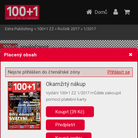
Domů
Extra Publishing
»
100+1 ZZ
»
Ročník 2017
»
1/2017
Placený obsah
Nejste přihlášen do čtenářské zóny
Přihlásit se
Žádost o souhlas s ukládáním volitelných informací
Okamžitý nákup
Vydání 100+1 ZZ 1/2017 můžete zakoupit
pomocí platební karty
Koupit (39 Kč)
Pro základní fungování webu nepotřebujeme ukládat žádné informace
(tzv. cookies apod.). Rádi bychom vás ale požádali o souhlas s
uložením volitelných informací:
Předplatit
Anonymní unikátní ID
Koupit archiv