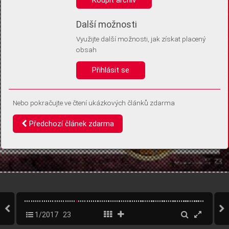
Díky němu příště poznáme, že se jedná o stejné zařízení, a
budeme tak moci přesněji vyhodnotit návštěvnost.
Identifikátor je zcela anonymní.
Další možnosti
Využijte další možnosti, jak získat placený
Vaše souhlasy a odmítnutí si ukládáme do vašeho zařízení, abychom se
obsah
vás už příště znovu neptali. Můžete je kdykoli později upravit ve Správě
cookies
Přihlásit se
Souhlasím
Odmítám
Nebo pokračujte ve čtení ukázkových článků zdarma
Předchozí článek zdarma
1/2017
23