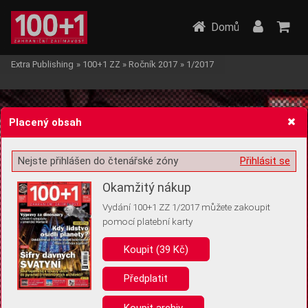
Domů
Extra Publishing
»
100+1 ZZ
»
Ročník 2017
»
1/2017
Placený obsah
Nejste přihlášen do čtenářské zóny
Přihlásit se
Žádost o souhlas s ukládáním volitelných informací
Okamžitý nákup
Vydání 100+1 ZZ 1/2017 můžete zakoupit
pomocí platební karty
Koupit (39 Kč)
Pro základní fungování webu nepotřebujeme ukládat žádné informace
(tzv. cookies apod.). Rádi bychom vás ale požádali o souhlas s
uložením volitelných informací:
Předplatit
Anonymní unikátní ID
Koupit archiv