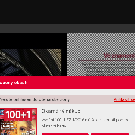
lacený obsah
Nejste přihlášen do čtenářské zóny
Přihlásit s
st o souhlas s ukládáním volitelných informací
Okamžitý nákup
Vydání 100+1 ZZ 1/2016 můžete zakoupit pomocí
platební karty