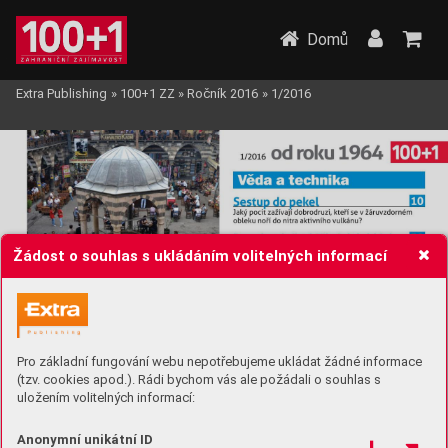
Domů
Extra Publishing
»
100+1 ZZ
»
Ročník 2016
»
1/2016
Žádost o souhlas s ukládáním volitelných informací
Pro základní fungování webu nepotřebujeme ukládat žádné informace
(tzv. cookies apod.). Rádi bychom vás ale požádali o souhlas s
uložením volitelných informací:
Anonymní unikátní ID