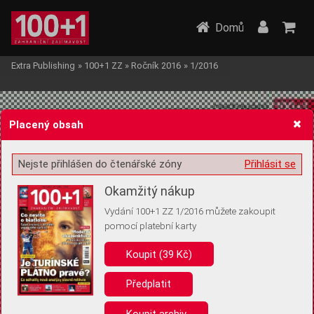
Domů
Extra Publishing
»
100+1 ZZ
»
Ročník 2016
»
1/2016
Placený obsah
Nejste přihlášen do čtenářské zóny
Přihlásit se
Žádost o souhlas s ukládáním volitelných informací
Okamžitý nákup
Vydání 100+1 ZZ 1/2016 můžete zakoupit
pomocí platební karty
Koupit (39 Kč)
Pro základní fungování webu nepotřebujeme ukládat žádné informace
(tzv. cookies apod.). Rádi bychom vás ale požádali o souhlas s
uložením volitelných informací:
Předplatit
Anonymní unikátní ID
Koupit archiv