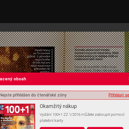
lacený obsah
Nejste přihlášen do čtenářské zóny
Přihlásit s
st o souhlas s ukládáním volitelných informací
Okamžitý nákup
Vydání 100+1 ZZ 1/2016 můžete zakoupit pomocí
platební karty