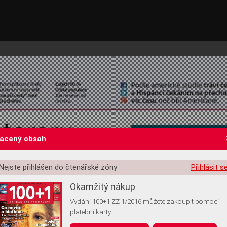
lacený obsah
Nejste přihlášen do čtenářské zóny
Přihlásit s
st o souhlas s ukládáním volitelných informací
Okamžitý nákup
Vydání 100+1 ZZ 1/2016 můžete zakoupit pomocí
platební karty