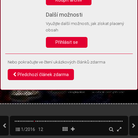
Díky němu příště poznáme, že se jedná o stejné zařízení, a
budeme tak moci přesněji vyhodnotit návštěvnost.
Identifikátor je zcela anonymní.
Další možnosti
Využijte další možnosti, jak získat placený
Vaše souhlasy a odmítnutí si ukládáme do vašeho zařízení, abychom se
obsah
vás už příště znovu neptali. Můžete je kdykoli později upravit ve Správě
cookies
Přihlásit se
Souhlasím
Odmítám
Nebo pokračujte ve čtení ukázkových článků zdarma
Předchozí článek zdarma
1/2016
12