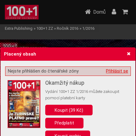
Domů
Extra Publishing
»
100+1 ZZ
»
Ročník 2016
»
1/2016
Placený obsah
Nejste přihlášen do čtenářské zóny
Přihlásit se
Žádost o souhlas s ukládáním volitelných informací
Okamžitý nákup
Vydání 100+1 ZZ 1/2016 můžete zakoupit
pomocí platební karty
Koupit (39 Kč)
Pro základní fungování webu nepotřebujeme ukládat žádné informace
(tzv. cookies apod.). Rádi bychom vás ale požádali o souhlas s
uložením volitelných informací:
Předplatit
Anonymní unikátní ID
Koupit archiv