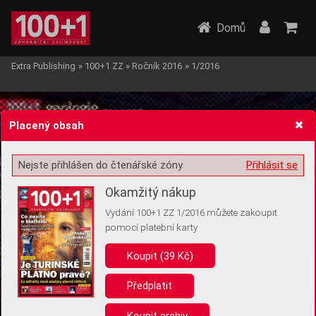
Domů
Extra Publishing
»
100+1 ZZ
»
Ročník 2016
»
1/2016
Placený obsah
Nejste přihlášen do čtenářské zóny
Přihlásit se
Žádost o souhlas s ukládáním volitelných informací
Okamžitý nákup
Vydání 100+1 ZZ 1/2016 můžete zakoupit
pomocí platební karty
Koupit (39 Kč)
Pro základní fungování webu nepotřebujeme ukládat žádné informace
(tzv. cookies apod.). Rádi bychom vás ale požádali o souhlas s
uložením volitelných informací:
Předplatit
Anonymní unikátní ID
Koupit archiv