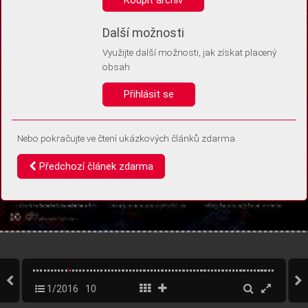
Díky němu příště poznáme, že se jedná o stejné zařízení, a
budeme tak moci přesněji vyhodnotit návštěvnost.
Identifikátor je zcela anonymní.
Další možnosti
Využijte další možnosti, jak získat placený
Vaše souhlasy a odmítnutí si ukládáme do vašeho zařízení, abychom se
obsah
vás už příště znovu neptali. Můžete je kdykoli později upravit ve Správě
cookies
Přihlásit se
Souhlasím
Odmítám
Nebo pokračujte ve čtení ukázkových článků zdarma
Předchozí článek zdarma
1/2016
10