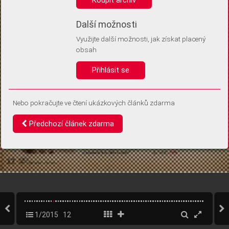
Díky němu příště poznáme, že se jedná o stejné zařízení, a
budeme tak moci přesněji vyhodnotit návštěvnost.
Identifikátor je zcela anonymní.
Další možnosti
Využijte další možnosti, jak získat placený
Vaše souhlasy a odmítnutí si ukládáme do vašeho zařízení, abychom se
obsah
vás už příště znovu neptali. Můžete je kdykoli později upravit ve Správě
cookies
Přihlásit se
Souhlasím
Odmítám
Nebo pokračujte ve čtení ukázkových článků zdarma
Předchozí článek zdarma
1/2015
12