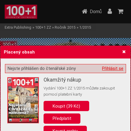
Domů
Extra Publishing
»
100+1 ZZ
»
Ročník 2015
»
1/2015
Placený obsah
Nejste přihlášen do čtenářské zóny
Přihlásit se
Žádost o souhlas s ukládáním volitelných informací
Okamžitý nákup
Vydání 100+1 ZZ 1/2015 můžete zakoupit
pomocí platební karty
Koupit (39 Kč)
Pro základní fungování webu nepotřebujeme ukládat žádné informace
(tzv. cookies apod.). Rádi bychom vás ale požádali o souhlas s
uložením volitelných informací:
Předplatit
Anonymní unikátní ID
Koupit archiv