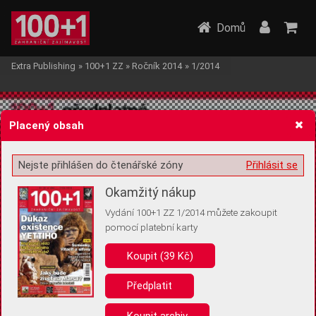
Domů
Extra Publishing
»
100+1 ZZ
»
Ročník 2014
»
1/2014
Placený obsah
Nejste přihlášen do čtenářské zóny
Přihlásit se
Žádost o souhlas s ukládáním volitelných informací
Okamžitý nákup
Vydání 100+1 ZZ 1/2014 můžete zakoupit
pomocí platební karty
Koupit (39 Kč)
Pro základní fungování webu nepotřebujeme ukládat žádné informace
(tzv. cookies apod.). Rádi bychom vás ale požádali o souhlas s
uložením volitelných informací:
Předplatit
Anonymní unikátní ID
Koupit archiv