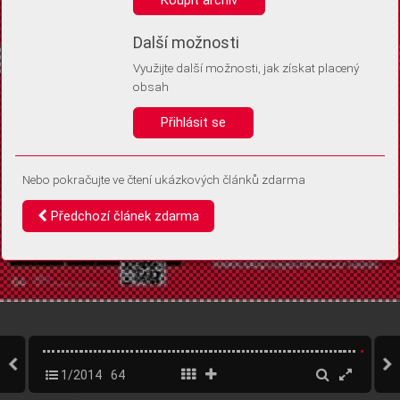
Díky němu příště poznáme, že se jedná o stejné zařízení, a
budeme tak moci přesněji vyhodnotit návštěvnost.
Identifikátor je zcela anonymní.
Další možnosti
Využijte další možnosti, jak získat placený
Vaše souhlasy a odmítnutí si ukládáme do vašeho zařízení, abychom se
obsah
vás už příště znovu neptali. Můžete je kdykoli později upravit ve Správě
cookies
Přihlásit se
Souhlasím
Odmítám
Nebo pokračujte ve čtení ukázkových článků zdarma
Předchozí článek zdarma
1/2014
64