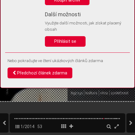
Díky němu příště poznáme, že se jedná o stejné zařízení, a
budeme tak moci přesněji vyhodnotit návštěvnost.
Identifikátor je zcela anonymní.
Další možnosti
Využijte další možnosti, jak získat placený
Vaše souhlasy a odmítnutí si ukládáme do vašeho zařízení, abychom se
obsah
vás už příště znovu neptali. Můžete je kdykoli později upravit ve Správě
cookies
Přihlásit se
Souhlasím
Odmítám
Nebo pokračujte ve čtení ukázkových článků zdarma
Předchozí článek zdarma
1/2014
53