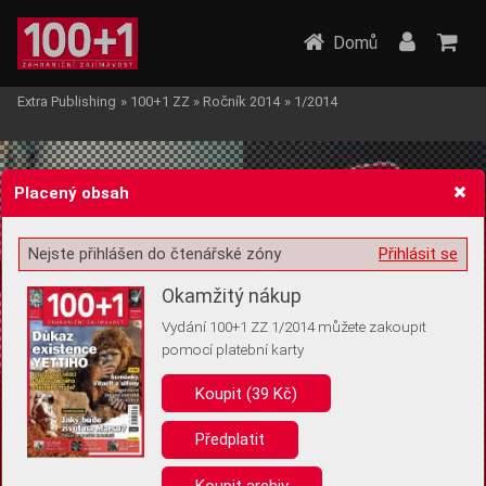
Domů
Extra Publishing
»
100+1 ZZ
»
Ročník 2014
»
1/2014
Placený obsah
Nejste přihlášen do čtenářské zóny
Přihlásit se
Žádost o souhlas s ukládáním volitelných informací
Okamžitý nákup
Vydání 100+1 ZZ 1/2014 můžete zakoupit
pomocí platební karty
Koupit (39 Kč)
Pro základní fungování webu nepotřebujeme ukládat žádné informace
(tzv. cookies apod.). Rádi bychom vás ale požádali o souhlas s
uložením volitelných informací:
Předplatit
Anonymní unikátní ID
Koupit archiv