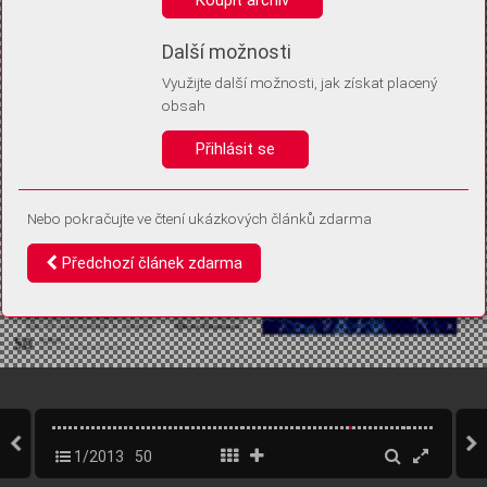
Díky němu příště poznáme, že se jedná o stejné zařízení, a
budeme tak moci přesněji vyhodnotit návštěvnost.
Identifikátor je zcela anonymní.
Další možnosti
Využijte další možnosti, jak získat placený
Vaše souhlasy a odmítnutí si ukládáme do vašeho zařízení, abychom se
obsah
vás už příště znovu neptali. Můžete je kdykoli později upravit ve Správě
cookies
Přihlásit se
Souhlasím
Odmítám
Nebo pokračujte ve čtení ukázkových článků zdarma
Předchozí článek zdarma
1/2013
50