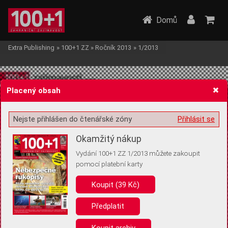
Domů
Extra Publishing
»
100+1 ZZ
»
Ročník 2013
»
1/2013
Placený obsah
Nejste přihlášen do čtenářské zóny
Přihlásit se
Žádost o souhlas s ukládáním volitelných informací
Okamžitý nákup
Vydání 100+1 ZZ 1/2013 můžete zakoupit
pomocí platební karty
Koupit (39 Kč)
Pro základní fungování webu nepotřebujeme ukládat žádné informace
(tzv. cookies apod.). Rádi bychom vás ale požádali o souhlas s
uložením volitelných informací:
Předplatit
Anonymní unikátní ID
Koupit archiv