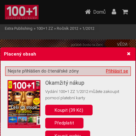
Domů
Extra Publishing
»
100+1 ZZ
»
Ročník 2012
»
1/2012
Placený obsah
Nejste přihlášen do čtenářské zóny
Přihlásit se
Žádost o souhlas s ukládáním volitelných informací
Okamžitý nákup
Vydání 100+1 ZZ 1/2012 můžete zakoupit
pomocí platební karty
Koupit (39 Kč)
Pro základní fungování webu nepotřebujeme ukládat žádné informace
(tzv. cookies apod.). Rádi bychom vás ale požádali o souhlas s
uložením volitelných informací:
Předplatit
Anonymní unikátní ID
Koupit archiv