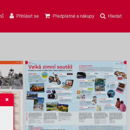
mů
Přihlásit se
Předplatné a nákupy
Hledat