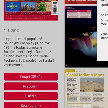
Pro z
apod.
Anon
Díky 
moci 
1. 1. 2012
Vaše 
znovu
Legenda mezi populárně-
naučnými časopisy již od roku 
1964! Stoplusjednička je 
čtrnáctideník plný informací z 
celého světa: Historie, věda,  
technika, lidé, společnost a další 
zajímavosti.
Koupit (39 Kč)
Předplatit
Ukázka
Koupit archiv