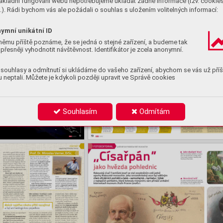
ákladní fungování webu nepotřebujeme ukládat žádné informace (tzv. cookie
). Rádi bychom vás ale požádali o souhlas s uložením volitelných informací:
ymní unikátní ID
němu příště poznáme, že se jedná o stejné zařízení, a budeme tak
přesněji vyhodnotit návštěvnost. Identifikátor je zcela anonymní.
souhlasy a odmítnutí si ukládáme do vašeho zařízení, abychom se vás už příš
 neptali. Můžete je kdykoli později upravit ve Správě cookies
Souhlasím
Odmítám