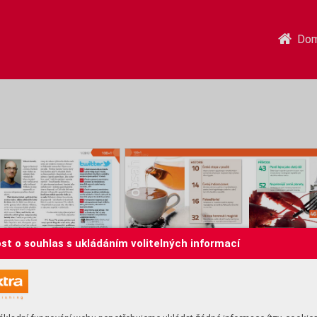
Do
st o souhlas s ukládáním volitelných informací