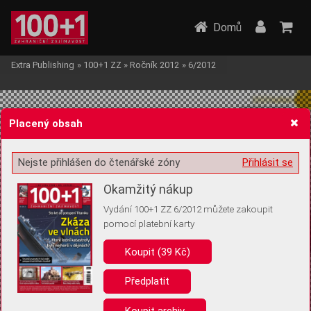
Domů
Extra Publishing
»
100+1 ZZ
»
Ročník 2012
»
6/2012
Placený obsah
Nejste přihlášen do čtenářské zóny
Přihlásit se
Žádost o souhlas s ukládáním volitelných informací
Okamžitý nákup
Vydání 100+1 ZZ 6/2012 můžete zakoupit
pomocí platební karty
Koupit (39 Kč)
Pro základní fungování webu nepotřebujeme ukládat žádné informace
(tzv. cookies apod.). Rádi bychom vás ale požádali o souhlas s
uložením volitelných informací:
Předplatit
Anonymní unikátní ID
Koupit archiv