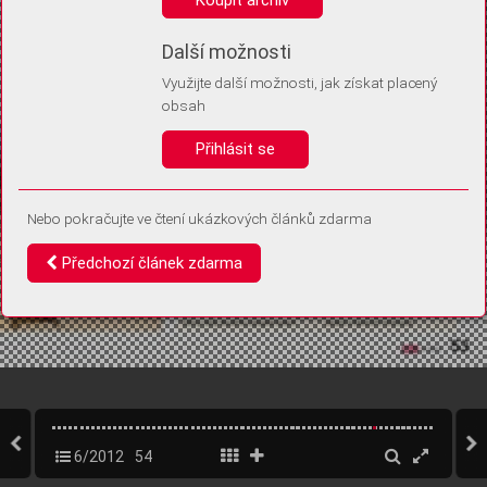
Díky němu příště poznáme, že se jedná o stejné zařízení, a
budeme tak moci přesněji vyhodnotit návštěvnost.
Identifikátor je zcela anonymní.
Další možnosti
Využijte další možnosti, jak získat placený
Vaše souhlasy a odmítnutí si ukládáme do vašeho zařízení, abychom se
obsah
vás už příště znovu neptali. Můžete je kdykoli později upravit ve Správě
cookies
Přihlásit se
Souhlasím
Odmítám
Nebo pokračujte ve čtení ukázkových článků zdarma
Předchozí článek zdarma
6/2012
54