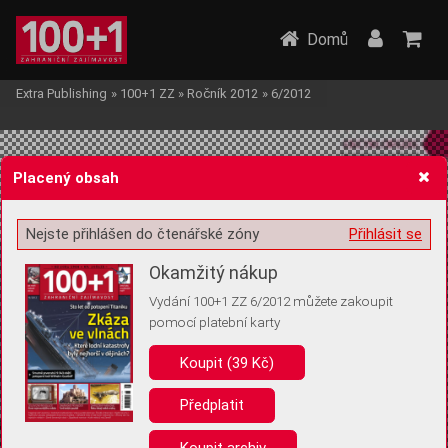
Domů
Extra Publishing
»
100+1 ZZ
»
Ročník 2012
»
6/2012
Placený obsah
Nejste přihlášen do čtenářské zóny
Přihlásit se
Žádost o souhlas s ukládáním volitelných informací
Okamžitý nákup
Vydání 100+1 ZZ 6/2012 můžete zakoupit
pomocí platební karty
Koupit (39 Kč)
Pro základní fungování webu nepotřebujeme ukládat žádné informace
(tzv. cookies apod.). Rádi bychom vás ale požádali o souhlas s
uložením volitelných informací:
Předplatit
Anonymní unikátní ID
Koupit archiv