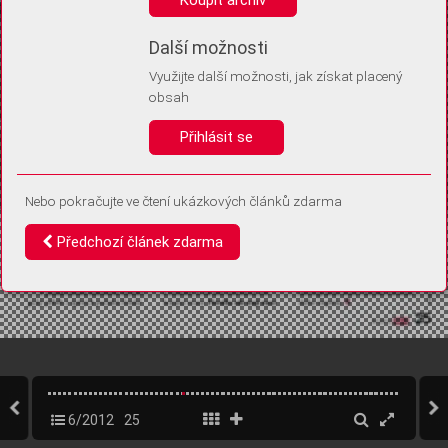
Díky němu příště poznáme, že se jedná o stejné zařízení, a
budeme tak moci přesněji vyhodnotit návštěvnost.
Identifikátor je zcela anonymní.
Další možnosti
Využijte další možnosti, jak získat placený
Vaše souhlasy a odmítnutí si ukládáme do vašeho zařízení, abychom se
obsah
vás už příště znovu neptali. Můžete je kdykoli později upravit ve Správě
cookies
Přihlásit se
Souhlasím
Odmítám
Nebo pokračujte ve čtení ukázkových článků zdarma
Předchozí článek zdarma
6/2012
25