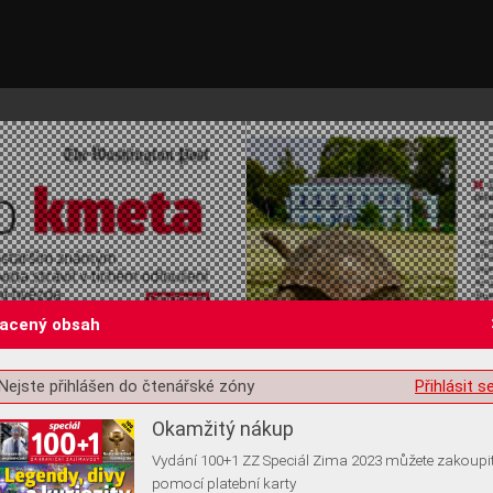
lacený obsah
st o souhlas s ukládáním volitelných informací
Nejste přihlášen do čtenářské zóny
Přihlásit s
Okamžitý nákup
Vydání 100+1 ZZ Speciál Zima 2023 můžete zakoupi
pomocí platební karty