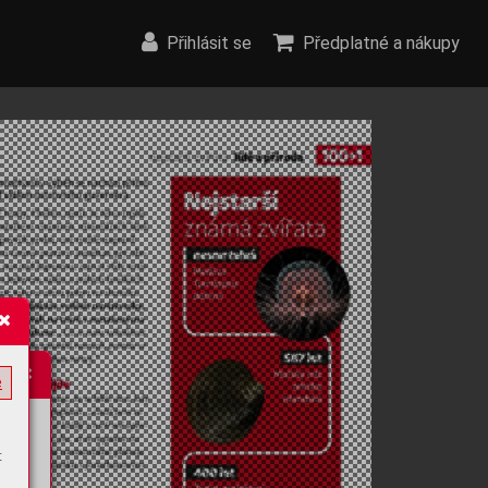
Přihlásit se
Předplatné a nákupy
e
t