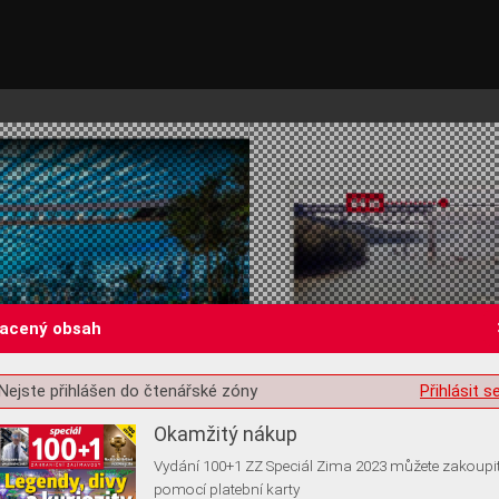
lacený obsah
st o souhlas s ukládáním volitelných informací
Nejste přihlášen do čtenářské zóny
Přihlásit s
Okamžitý nákup
Vydání 100+1 ZZ Speciál Zima 2023 můžete zakoupi
pomocí platební karty