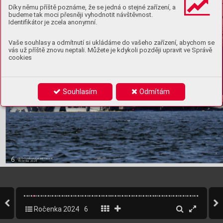
Díky němu příště poznáme, že se jedná o stejné zařízení, a
budeme tak moci přesněji vyhodnotit návštěvnost.
Identifikátor je zcela anonymní.
Vaše souhlasy a odmítnutí si ukládáme do vašeho zařízení, abychom se
vás už příště znovu neptali. Můžete je kdykoli později upravit ve Správě
cookies
Souhlasím
Odmítám
6
100+1 zahraniční zajímavost
Ročenka 202
4
Ročenka 2024
6