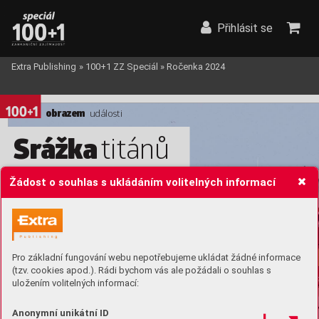
Přihlásit se
Extra Publishing
»
100+1 ZZ Speciál
»
Ročenka 2024
obraz
em 
události
Sr
ážka 
titánů
Do nosného pilíře mostu F
rancis Scott K
ey 
Žádost o souhlas s ukládáním volitelných informací
Bridge 
v
 Baltimore narazila nákladní loď, kter
é 
údajně selhal motor
. Dálniční spojnice př
es 
řeku P
atapsc
o se následně zhroutila do 
vody
a tr
agédie si 
vyžádala šest životů. Zbor
cená 
konstruk
ce přehr
adila cestu k přísta
vu.  
(26. března 202
4)
Pro základní fungování webu nepotřebujeme ukládat žádné informace
(tzv. cookies apod.). Rádi bychom vás ale požádali o souhlas s
uložením volitelných informací:
Anonymní unikátní ID