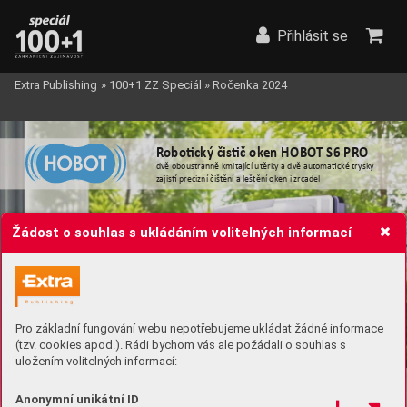
Přihlásit se
Extra Publishing
»
100+1 ZZ Speciál
»
Ročenka 2024
R
obo�cký čis�č ok
en HOBO
T S6 PRO











Žádost o souhlas s ukládáním volitelných informací
Pro základní fungování webu nepotřebujeme ukládat žádné informace
(tzv. cookies apod.). Rádi bychom vás ale požádali o souhlas s
uložením volitelných informací:
www
.hobot.cz


Anonymní unikátní ID





