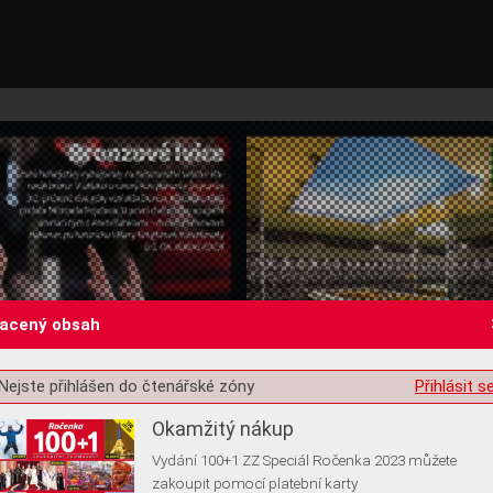
lacený obsah
st o souhlas s ukládáním volitelných informací
Nejste přihlášen do čtenářské zóny
Přihlásit s
Okamžitý nákup
Vydání 100+1 ZZ Speciál Ročenka 2023 můžete
zakoupit pomocí platební karty