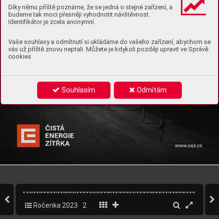
Díky němu příště poznáme, že se jedná o stejné zařízení, a
budeme tak moci přesněji vyhodnotit návštěvnost.
Identifikátor je zcela anonymní.
Vaše souhlasy a odmítnutí si ukládáme do vašeho zařízení, abychom se
vás už příště znovu neptali. Můžete je kdykoli později upravit ve Správě
cookies
Souhlasím
Odmítám
inz_CEZ_CSR-Pomahame(kultura)_195x285_100+1.indd   1
09.11.2023   16:23
Ročenka 2023
2