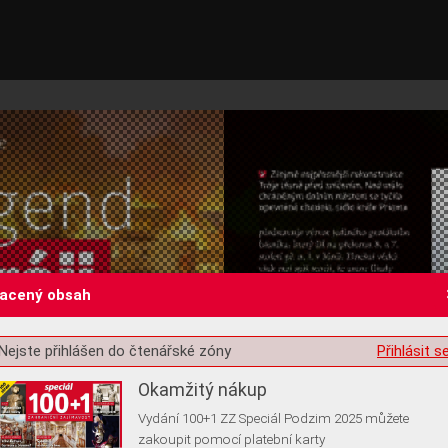
lacený obsah
st o souhlas s ukládáním volitelných informací
Nejste přihlášen do čtenářské zóny
Přihlásit s
Okamžitý nákup
Vydání 100+1 ZZ Speciál Podzim 2025 můžete
zakoupit pomocí platební karty