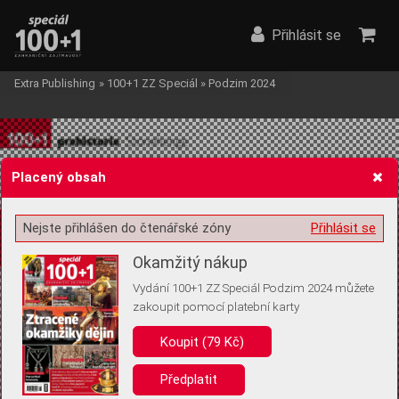
Přihlásit se
Extra Publishing
»
100+1 ZZ Speciál
»
Podzim 2024
Placený obsah
Nejste přihlášen do čtenářské zóny
Přihlásit se
Žádost o souhlas s ukládáním volitelných informací
Okamžitý nákup
Vydání 100+1 ZZ Speciál Podzim 2024 můžete
zakoupit pomocí platební karty
Pro základní fungování webu nepotřebujeme ukládat žádné informace
(tzv. cookies apod.). Rádi bychom vás ale požádali o souhlas s
Koupit (79 Kč)
uložením volitelných informací:
Předplatit
Anonymní unikátní ID