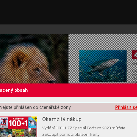
lacený obsah
st o souhlas s ukládáním volitelných informací
Nejste přihlášen do čtenářské zóny
Přihlásit s
Okamžitý nákup
Vydání 100+1 ZZ Speciál Podzim 2023 můžete
zakoupit pomocí platební karty