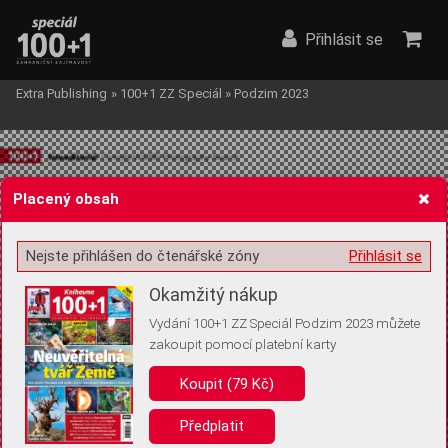
Přihlásit se
Extra Publishing
»
100+1 ZZ Speciál
»
Podzim 2023
Placený obsah
Nejste přihlášen do čtenářské zóny
Přihlásit se
Žádost o souhlas s ukládáním volitelných informací
Okamžitý nákup
Vydání 100+1 ZZ Speciál Podzim 2023 můžete
zakoupit pomocí platební karty
Pro základní fungování webu nepotřebujeme ukládat žádné informace
(tzv. cookies apod.). Rádi bychom vás ale požádali o souhlas s
Koupit (79 Kč)
uložením volitelných informací:
Předplatit
Anonymní unikátní ID