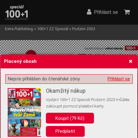
Přihlásit se
Extra Publishing
»
100+1 ZZ Speciál
»
Podzim 2023
Placený obsah
Nejste přihlášen do čtenářské zóny
Přihlásit se
Žádost o souhlas s ukládáním volitelných informací
Okamžitý nákup
Vydání 100+1 ZZ Speciál Podzim 2023 můžete
zakoupit pomocí platební karty
Pro základní fungování webu nepotřebujeme ukládat žádné informace
(tzv. cookies apod.). Rádi bychom vás ale požádali o souhlas s
Koupit (79 Kč)
uložením volitelných informací:
Předplatit
Anonymní unikátní ID