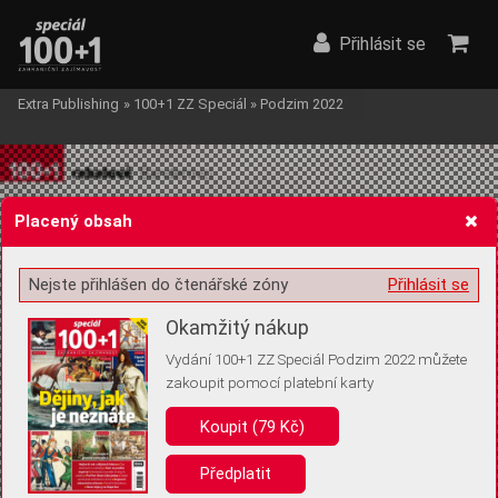
Přihlásit se
Extra Publishing
»
100+1 ZZ Speciál
»
Podzim 2022
Placený obsah
Nejste přihlášen do čtenářské zóny
Přihlásit se
Žádost o souhlas s ukládáním volitelných informací
Okamžitý nákup
Vydání 100+1 ZZ Speciál Podzim 2022 můžete
zakoupit pomocí platební karty
Pro základní fungování webu nepotřebujeme ukládat žádné informace
(tzv. cookies apod.). Rádi bychom vás ale požádali o souhlas s
Koupit (79 Kč)
uložením volitelných informací:
Předplatit
Anonymní unikátní ID