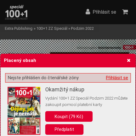
Přihlásit se
Extra Publishing
»
100+1 ZZ Speciál
»
Podzim 2022
Placený obsah
Nejste přihlášen do čtenářské zóny
Přihlásit se
Žádost o souhlas s ukládáním volitelných informací
Okamžitý nákup
Vydání 100+1 ZZ Speciál Podzim 2022 můžete
zakoupit pomocí platební karty
Pro základní fungování webu nepotřebujeme ukládat žádné informace
(tzv. cookies apod.). Rádi bychom vás ale požádali o souhlas s
Koupit (79 Kč)
uložením volitelných informací:
Předplatit
Anonymní unikátní ID