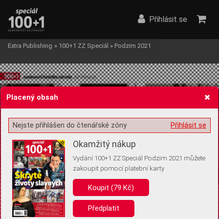
Přihlásit se
Extra Publishing
»
100+1 ZZ Speciál
»
Podzim 2021
Placený obsah
Nejste přihlášen do čtenářské zóny
Přihlásit se
Žádost o souhlas s ukládáním volitelných informací
Okamžitý nákup
Vydání 100+1 ZZ Speciál Podzim 2021 můžete
zakoupit pomocí platební karty
Pro základní fungování webu nepotřebujeme ukládat žádné informace
(tzv. cookies apod.). Rádi bychom vás ale požádali o souhlas s
Koupit (79 Kč)
uložením volitelných informací:
Předplatit
Anonymní unikátní ID