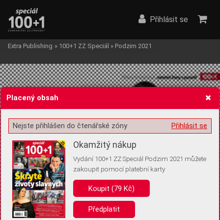
Přihlásit se
Extra Publishing
»
100+1 ZZ Speciál
»
Podzim 2021
Placený obsah
Nejste přihlášen do čtenářské zóny
Přihlásit se
Žádost o souhlas s ukládáním volitelných informací
Okamžitý nákup
Vydání 100+1 ZZ Speciál Podzim 2021 můžete
zakoupit pomocí platební karty
Pro základní fungování webu nepotřebujeme ukládat žádné informace
(tzv. cookies apod.). Rádi bychom vás ale požádali o souhlas s
Koupit (79 Kč)
uložením volitelných informací:
Předplatit
Anonymní unikátní ID