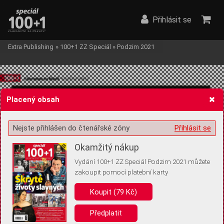
Přihlásit se
Extra Publishing
»
100+1 ZZ Speciál
»
Podzim 2021
Placený obsah
Nejste přihlášen do čtenářské zóny
Přihlásit se
Žádost o souhlas s ukládáním volitelných informací
Okamžitý nákup
Vydání 100+1 ZZ Speciál Podzim 2021 můžete
zakoupit pomocí platební karty
Pro základní fungování webu nepotřebujeme ukládat žádné informace
(tzv. cookies apod.). Rádi bychom vás ale požádali o souhlas s
Koupit (79 Kč)
uložením volitelných informací:
Předplatit
Anonymní unikátní ID