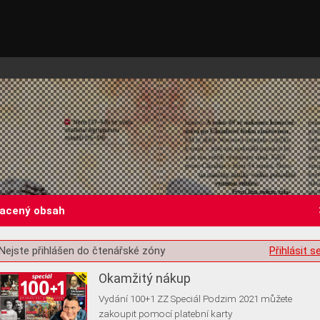
lacený obsah
st o souhlas s ukládáním volitelných informací
Nejste přihlášen do čtenářské zóny
Přihlásit s
Okamžitý nákup
Vydání 100+1 ZZ Speciál Podzim 2021 můžete
zakoupit pomocí platební karty