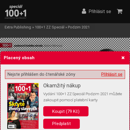
Přihlásit se
Extra Publishing
»
100+1 ZZ Speciál
»
Podzim 2021
Placený obsah
Nejste přihlášen do čtenářské zóny
Přihlásit se
Žádost o souhlas s ukládáním volitelných informací
Okamžitý nákup
Vydání 100+1 ZZ Speciál Podzim 2021 můžete
zakoupit pomocí platební karty
Pro základní fungování webu nepotřebujeme ukládat žádné informace
(tzv. cookies apod.). Rádi bychom vás ale požádali o souhlas s
Koupit (79 Kč)
uložením volitelných informací:
Předplatit
Anonymní unikátní ID