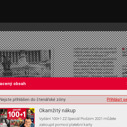
lacený obsah
st o souhlas s ukládáním volitelných informací
Nejste přihlášen do čtenářské zóny
Přihlásit s
Okamžitý nákup
Vydání 100+1 ZZ Speciál Podzim 2021 můžete
zakoupit pomocí platební karty