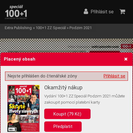
Přihlásit se
Extra Publishing
»
100+1 ZZ Speciál
»
Podzim 2021
Placený obsah
Nejste přihlášen do čtenářské zóny
Přihlásit se
Žádost o souhlas s ukládáním volitelných informací
Okamžitý nákup
Vydání 100+1 ZZ Speciál Podzim 2021 můžete
zakoupit pomocí platební karty
Pro základní fungování webu nepotřebujeme ukládat žádné informace
(tzv. cookies apod.). Rádi bychom vás ale požádali o souhlas s
Koupit (79 Kč)
uložením volitelných informací:
Předplatit
Anonymní unikátní ID