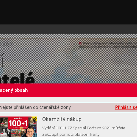
lacený obsah
st o souhlas s ukládáním volitelných informací
Nejste přihlášen do čtenářské zóny
Přihlásit s
Okamžitý nákup
Vydání 100+1 ZZ Speciál Podzim 2021 můžete
zakoupit pomocí platební karty