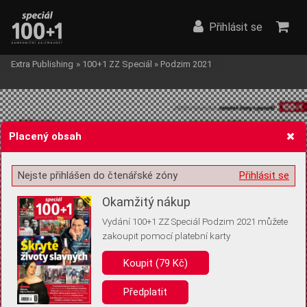
Přihlásit se
Extra Publishing
»
100+1 ZZ Speciál
»
Podzim 2021
Placený obsah
Nejste přihlášen do čtenářské zóny
Přihlásit se
Žádost o souhlas s ukládáním volitelných informací
Okamžitý nákup
Vydání 100+1 ZZ Speciál Podzim 2021 můžete
zakoupit pomocí platební karty
Pro základní fungování webu nepotřebujeme ukládat žádné informace
(tzv. cookies apod.). Rádi bychom vás ale požádali o souhlas s
Koupit (79 Kč)
uložením volitelných informací:
Předplatit
Anonymní unikátní ID